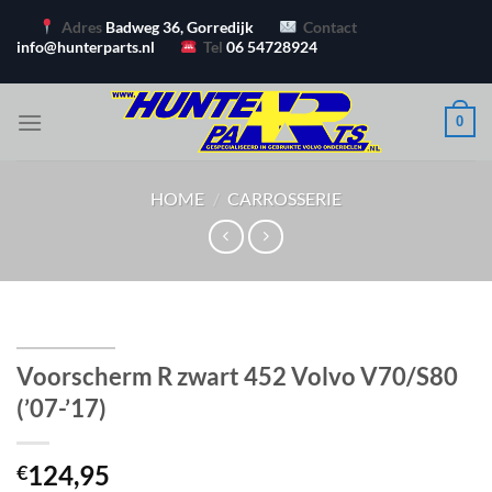
Ga
Adres
Badweg 36, Gorredijk
Contact
naar
info@hunterparts.nl
Tel
06 54728924
inhoud
0
HOME
/
CARROSSERIE
Voorscherm R zwart 452 Volvo V70/S80
(’07-’17)
124,95
€