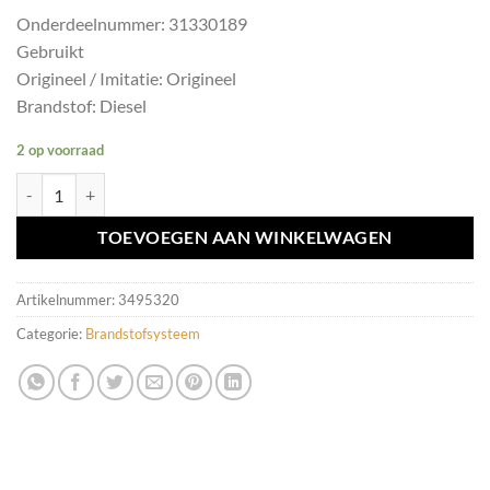
Onderdeelnummer: 31330189
Gebruikt
Origineel / Imitatie: Origineel
Brandstof: Diesel
2 op voorraad
Vulpijp origineel diesel Volvo V70 III ('07-'17) 31330189 aantal
TOEVOEGEN AAN WINKELWAGEN
Artikelnummer:
3495320
Categorie:
Brandstofsysteem