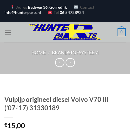
Ga
Adres
Badweg 36, Gorredijk
Contact
naar
info@hunterparts.nl
Tel
06 54728924
inhoud
0
HOME
/
BRANDSTOFSYSTEEM
Vulpijp origineel diesel Volvo V70 III
(’07-’17) 31330189
15,00
€