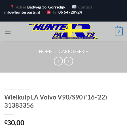
Ga
Adres
Badweg 36, Gorredijk
Contact
naar
info@hunterparts.nl
Tel
06 54728924
inhoud
0
HOME
/
CARROSSERIE
Wielkuip LA Volvo V90/S90 (’16-’22)
31383356
30,00
€