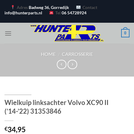
Ga
Adres
Badweg 36, Gorredijk
Contact
naar
info@hunterparts.nl
Tel
06 54728924
inhoud
0
HOME
/
CARROSSERIE
Wielkuip linksachter Volvo XC90 II
(’14-’22) 31353846
34,95
€