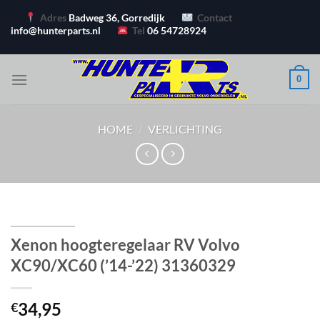
Ga
Adres
Badweg 36, Gorredijk
Contact
naar
info@hunterparts.nl
Tel
06 54728924
inhoud
0
HOME
/
VERLICHTING
Xenon hoogteregelaar RV Volvo
XC90/XC60 (’14-’22) 31360329
34,95
€