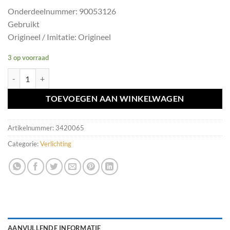
Onderdeelnummer: 90053126
Gebruikt
Origineel / Imitatie: Origineel
3 op voorraad
Xenon starter Volvo V60/S60/XC60 ('10-'18) 90053126 aantal
TOEVOEGEN AAN WINKELWAGEN
Artikelnummer:
3420065
Categorie:
Verlichting
AANVULLENDE INFORMATIE