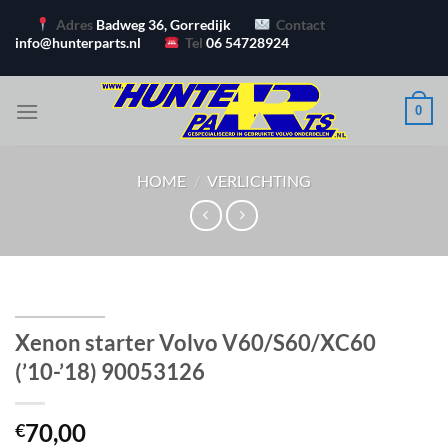
Ga
Adres
Badweg 36, Gorredijk
Contact
naar
info@hunterparts.nl
Tel
06 54728924
inhoud
0
HOME
/
VERLICHTING
Xenon starter Volvo V60/S60/XC60
(’10-’18) 90053126
70,00
€