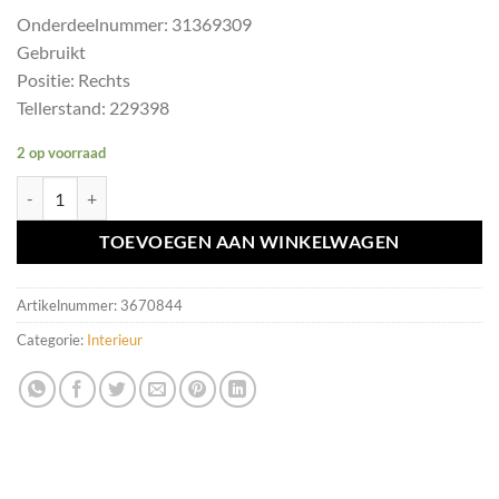
Onderdeelnummer: 31369309
Gebruikt
Positie: Rechts
Tellerstand: 229398
2 op voorraad
Zonneklep R Volvo V40 II 1.6 D2 ('12-'19) 31369309 aantal
TOEVOEGEN AAN WINKELWAGEN
Artikelnummer:
3670844
Categorie:
Interieur