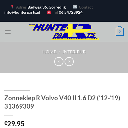
Ga
Adres
Badweg 36, Gorredijk
Contact
naar
info@hunterparts.nl
Tel
06 54728924
inhoud
0
HOME
/
INTERIEUR
Zonneklep R Volvo V40 II 1.6 D2 (’12-’19)
31369309
29,95
€