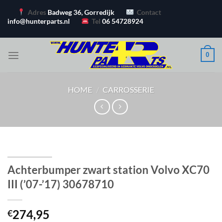
Ga
Adres
Badweg 36, Gorredijk
Contact
naar
info@hunterparts.nl
Tel
06 54728924
inhoud
0
HOME
/
CARROSSERIE
Achterbumper zwart station Volvo XC70
III (’07-’17) 30678710
274,95
€