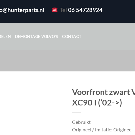
fo@hunterparts.nl
Tel
06 54728924
DELEN
DEMONTAGE VOLVO’S
CONTACT
Voorfront zwart 
XC90 I (’02->)
Gebruikt
Origineel / Imitatie: Origineel