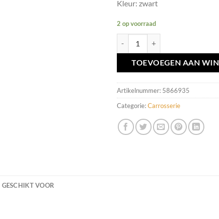
Kleur: zwart
2 op voorraad
Voorfront zwart Volvo XC90 I ('02
TOEVOEGEN AAN WI
Artikelnummer:
5866935
Categorie:
Carrosserie
GESCHIKT VOOR