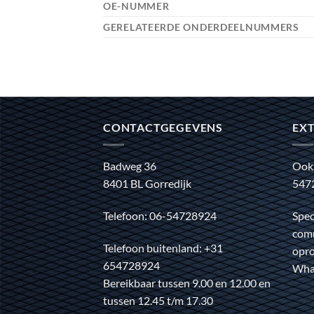
OE-NUMMER
GERELATEERDE ONDERDEELNUMMERS
CONTACTGEGEVENS
EXT
Badweg 36
Ook
8401 BL Gorredijk
547
Telefoon: 06-54728924
Spec
comm
Telefoon buitenland: +31
opro
654728924
Wha
Bereikbaar tussen 9.00 en 12.00 en
tussen 12.45 t/m 17.30