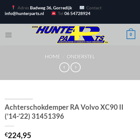
Ga
Adres
Badweg 36, Gorredijk
Contact
naar
info@hunterparts.nl
Tel
06 54728924
inhoud
0
HOME
/
ONDERSTEL
Achterschokdemper RA Volvo XC90 II
(’14-’22) 31451396
224,95
€