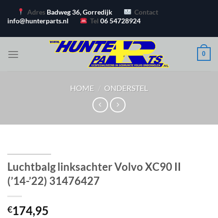
Ga
Adres
Badweg 36, Gorredijk
Contact
naar
info@hunterparts.nl
Tel
06 54728924
inhoud
0
HOME
/
ONDERSTEL
Luchtbalg linksachter Volvo XC90 II
(’14-’22) 31476427
174,95
€