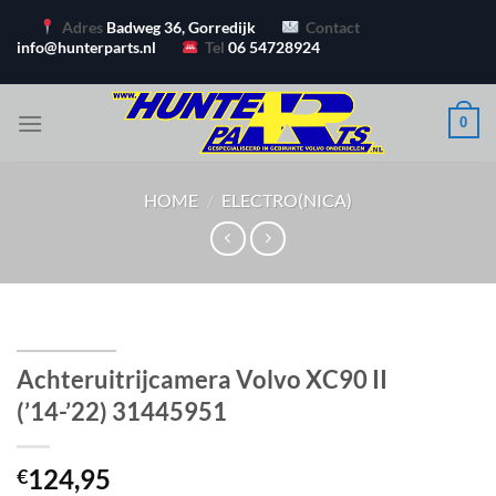
Ga
Adres
Badweg 36, Gorredijk
Contact
naar
info@hunterparts.nl
Tel
06 54728924
inhoud
0
HOME
/
ELECTRO(NICA)
Achteruitrijcamera Volvo XC90 II
(’14-’22) 31445951
124,95
€