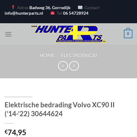
Ga
Adres
Badweg 36, Gorredijk
Contact
naar
info@hunterparts.nl
Tel
06 54728924
inhoud
0
HOME
/
ELECTRO(NICA)
Elektrische bedrading Volvo XC90 II
(’14-’22) 30644624
74,95
€