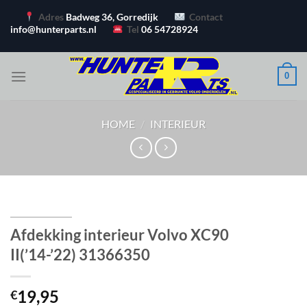
Ga
Adres
Badweg 36, Gorredijk
Contact
naar
info@hunterparts.nl
Tel
06 54728924
inhoud
0
HOME
/
INTERIEUR
Afdekking interieur Volvo XC90
II(’14-’22) 31366350
19,95
€