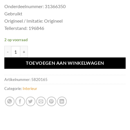
Onderdeelnummer: 31366350
Gebruikt
Origineel / Imitatie: Origineel
Tellerstand: 196846
2 op voorraad
Afdekking interieur Volvo XC90 II('14-'22) 31366350 aantal
TOEVOEGEN AAN WINKELWAGEN
Artikelnummer:
5820165
Categorie:
Interieur