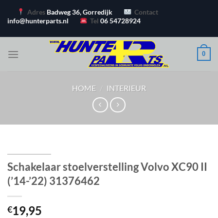
Ga
Adres
Badweg 36, Gorredijk
Contact
naar
info@hunterparts.nl
Tel
06 54728924
inhoud
0
HOME
/
INTERIEUR
Schakelaar stoelverstelling Volvo XC90 II
(’14-’22) 31376462
19,95
€