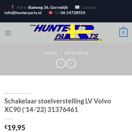
Ga
Adres
Badweg 36, Gorredijk
Contact
naar
info@hunterparts.nl
Tel
06 54728924
inhoud
0
HOME
/
INTERIEUR
Schakelaar stoelverstelling LV Volvo
XC90 (’14-’22) 31376461
19,95
€