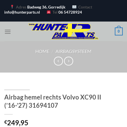
Ga
Adres
Badweg 36, Gorredijk
Contact
naar
info@hunterparts.nl
Tel
06 54728924
inhoud
0
HOME
/
AIRBAGSYSTEEM
Airbag hemel rechts Volvo XC90 II
(’16-’27) 31694107
249,95
€