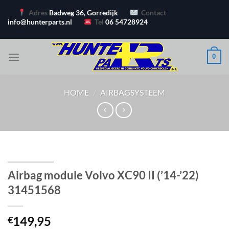
Ga
Adres
Badweg 36, Gorredijk
Contact
naar
info@hunterparts.nl
Tel
06 54728924
inhoud
0
HOME
/
AIRBAGSYSTEEM
Airbag module Volvo XC90 II (’14-’22)
31451568
149,95
€