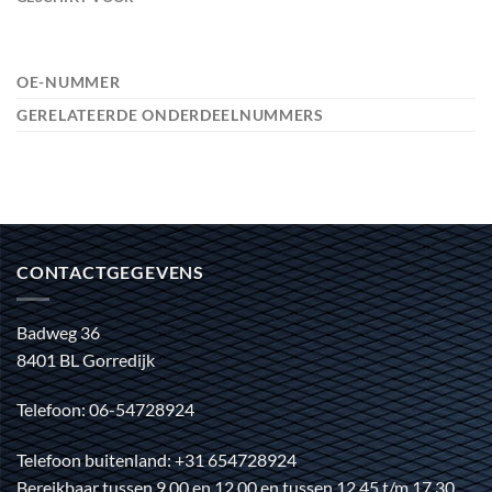
OE-NUMMER
GERELATEERDE ONDERDEELNUMMERS
CONTACTGEGEVENS
Badweg 36
8401 BL Gorredijk
Telefoon: 06-54728924
Telefoon buitenland: +31 654728924
Bereikbaar tussen 9.00 en 12.00 en tussen 12.45 t/m 17.30