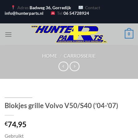
Ga
Adres
Badweg 36, Gorredijk
Contact
naar
info@hunterparts.nl
Tel
06 54728924
inhoud
0
HOME
/
CARROSSERIE
Blokjes grille Volvo V50/S40 (’04-’07)
74,95
€
Gebruikt