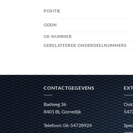
POSITIE
ODDN
OE-NUMMER
GERELATEERDE ONDERDEELNUMMERS
CONTACTGEGEVENS
EXT
Badweg 36
Ook
8401 BL Gorredijk
547
Telefoon: 06-54728924
Spec
comm