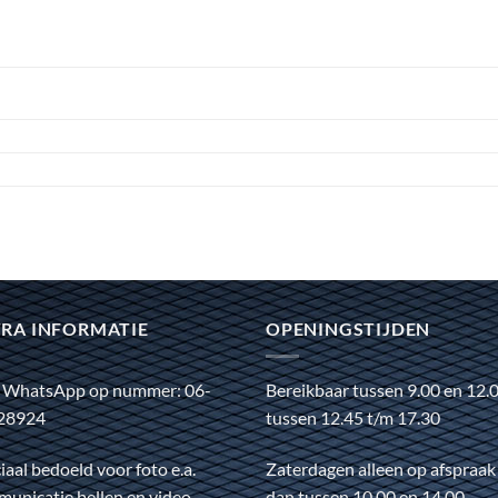
RA INFORMATIE
OPENINGSTIJDEN
 WhatsApp op nummer: 06-
Bereikbaar tussen 9.00 en 12.
28924
tussen 12.45 t/m 17.30
iaal bedoeld voor foto e.a.
Zaterdagen alleen op afspraak
unicatie bellen en video
dan tussen 10.00 en 14.00