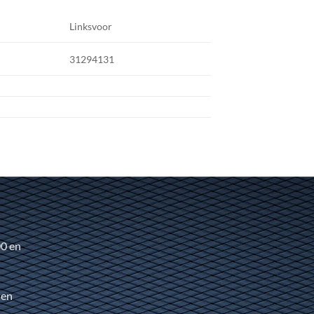
Linksvoor
31294131
00 en
 en