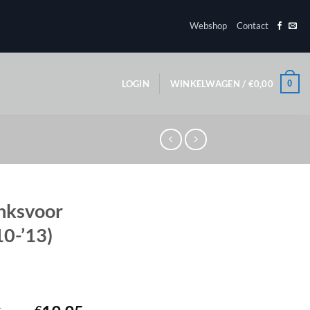
Webshop
Contact
0
LOGIN
WINKELWAGEN /
€
0,00
nksvoor
10-’13)
1