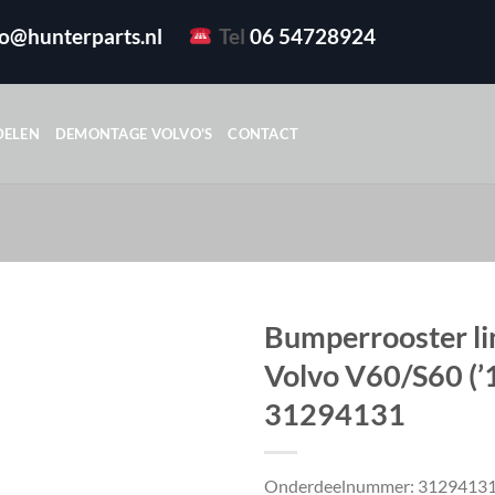
fo@hunterparts.nl
Tel
06 54728924
DELEN
DEMONTAGE VOLVO’S
CONTACT
Bumperrooster li
Volvo V60/S60 (’
31294131
Onderdeelnummer: 3129413