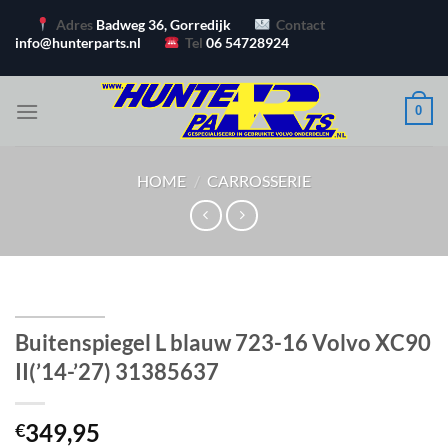
Ga
Adres
Badweg 36, Gorredijk
Contact
naar
info@hunterparts.nl
Tel
06 54728924
inhoud
0
HOME
/
CARROSSERIE
Buitenspiegel L blauw 723-16 Volvo XC90
II(’14-’27) 31385637
349,95
€