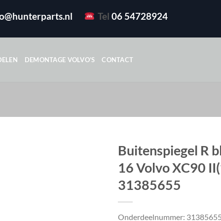
fo@hunterparts.nl
Tel
06 54728924
DELEN
DEMONTAGE VOLVO’S
CONTACT
Buitenspiegel R 
16 Volvo XC90 II(
31385655
Onderdeelnummer: 3138565