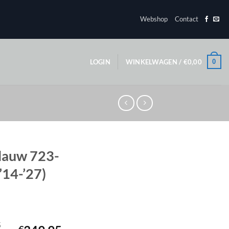
Webshop
Contact
0
LOGIN
WINKELWAGEN /
€
0,00
blauw 723-
’14-’27)
5