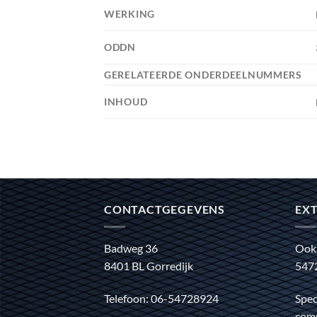
WERKING
ODDN
GERELATEERDE ONDERDEELNUMMERS
INHOUD
CONTACTGEGEVENS
EXT
Badweg 36
Ook
8401 BL Gorredijk
547
Telefoon: 06-54728924
Spec
comm