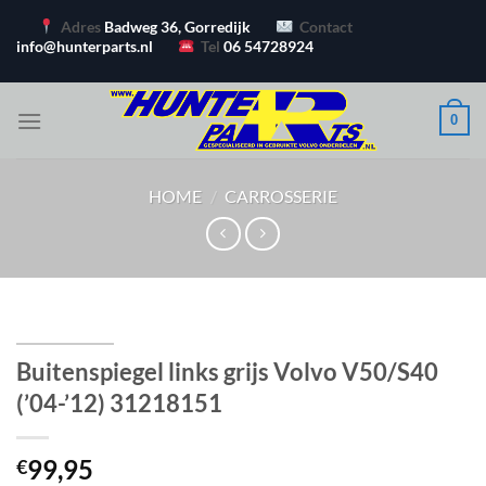
Ga
Adres
Badweg 36, Gorredijk
Contact
naar
info@hunterparts.nl
Tel
06 54728924
inhoud
0
HOME
/
CARROSSERIE
Buitenspiegel links grijs Volvo V50/S40
(’04-’12) 31218151
99,95
€