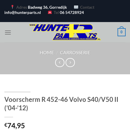
Ga
Adres
Badweg 36, Gorredijk
Contact
naar
info@hunterparts.nl
Tel
06 54728924
inhoud
0
HOME
/
CARROSSERIE
Voorscherm R 452-46 Volvo S40/V50 II
(’04-’12)
74,95
€