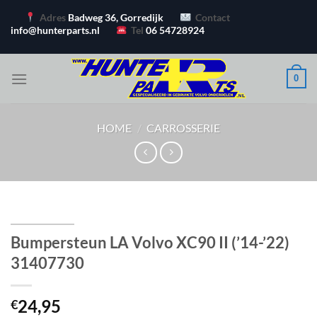
Ga
Adres
Badweg 36, Gorredijk
Contact
naar
info@hunterparts.nl
Tel
06 54728924
inhoud
0
HOME
/
CARROSSERIE
Bumpersteun LA Volvo XC90 II (’14-’22)
31407730
24,95
€