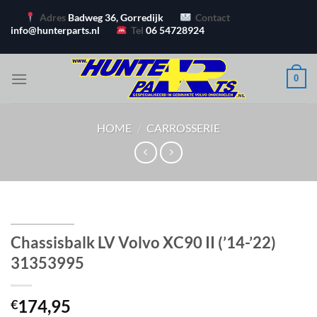
Ga
Adres
Badweg 36, Gorredijk
Contact
naar
info@hunterparts.nl
Tel
06 54728924
inhoud
0
HOME
/
CARROSSERIE
Chassisbalk LV Volvo XC90 II (’14-’22)
31353995
174,95
€