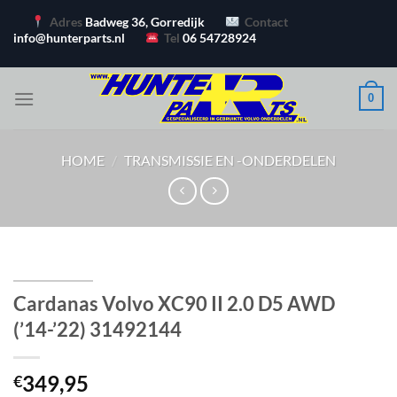
Ga
Adres
Badweg 36, Gorredijk
Contact
naar
info@hunterparts.nl
Tel
06 54728924
inhoud
0
HOME
/
TRANSMISSIE EN -ONDERDELEN
Cardanas Volvo XC90 II 2.0 D5 AWD
(’14-’22) 31492144
349,95
€