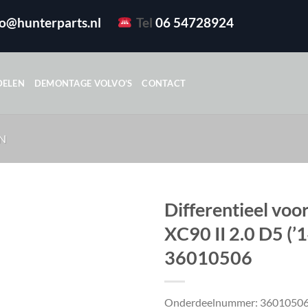
fo@hunterparts.nl
Tel
06 54728924
DELEN
DEMONTAGE VOLVO’S
CONTACT
N
Differentieel voo
XC90 II 2.0 D5 (’1
36010506
Onderdeelnummer: 3601050