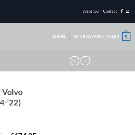
Webshop
Contact
0
LOGIN
WINKELWAGEN /
€
0,00
r Volvo
4-’22)
6