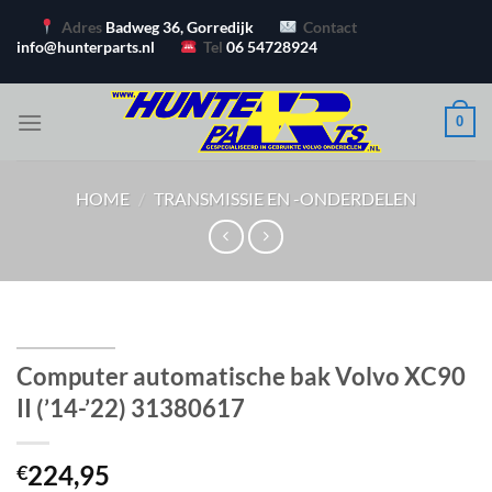
Ga
Adres
Badweg 36, Gorredijk
Contact
naar
info@hunterparts.nl
Tel
06 54728924
inhoud
0
HOME
/
TRANSMISSIE EN -ONDERDELEN
Computer automatische bak Volvo XC90
II (’14-’22) 31380617
224,95
€