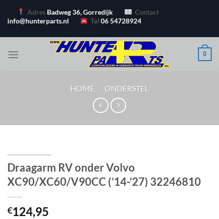
Ga
Adres
Badweg 36, Gorredijk
Contact
naar
info@hunterparts.nl
Tel
06 54728924
inhoud
0
HOME
/
ONDERSTEL
Draagarm RV onder Volvo
XC90/XC60/V90CC (’14-’27) 32246810
124,95
€