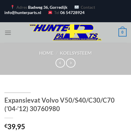
Ga
Adres
Badweg 36, Gorredijk
Contact
naar
info@hunterparts.nl
Tel
06 54728924
inhoud
0
HOME
/
KOELSYSTEEM
Expansievat Volvo V50/S40/C30/C70
(’04-’12) 30760980
39,95
€