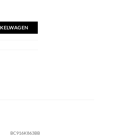
NKELWAGEN
BC916K863BB