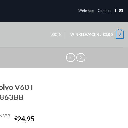
Webshop
Contact
0
LOGIN
WINKELWAGEN /
€
0,00
olvo V60 I
K863BB
863BB
24,95
€