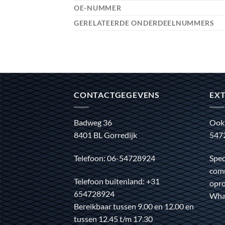
OE-NUMMER
GERELATEERDE ONDERDEELNUMMERS
CONTACTGEGEVENS
EXT
Badweg 36
Ook
8401 BL Gorredijk
547
Telefoon: 06-54728924
Spec
comm
Telefoon buitenland: +31
opro
654728924
Wha
Bereikbaar tussen 9.00 en 12.00 en
tussen 12.45 t/m 17.30