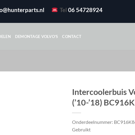
fo@hunterparts.nl
Tel
06 54728924
DELEN
DEMONTAGE VOLVO’S
CONTACT
Intercoolerbuis V
(’10-’18) BC916
Onderdeelnummer: BC916K
Gebruikt