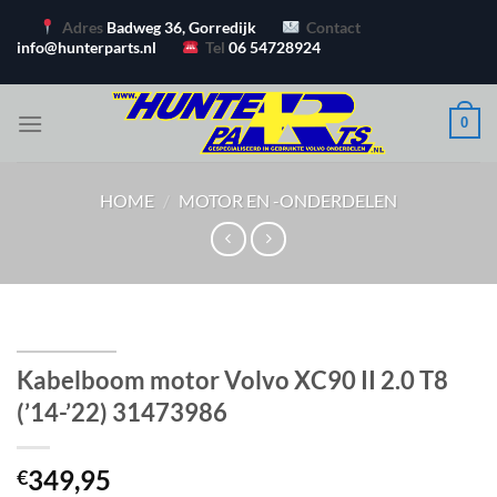
Ga
Adres
Badweg 36, Gorredijk
Contact
naar
info@hunterparts.nl
Tel
06 54728924
inhoud
0
HOME
/
MOTOR EN -ONDERDELEN
Kabelboom motor Volvo XC90 II 2.0 T8
(’14-’22) 31473986
349,95
€