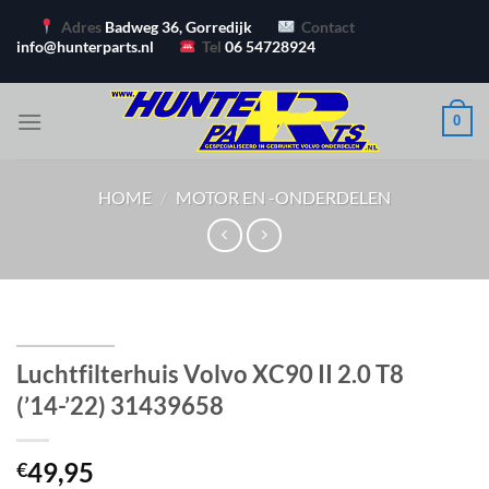
Ga
Adres
Badweg 36, Gorredijk
Contact
naar
info@hunterparts.nl
Tel
06 54728924
inhoud
0
HOME
/
MOTOR EN -ONDERDELEN
Luchtfilterhuis Volvo XC90 II 2.0 T8
(’14-’22) 31439658
49,95
€