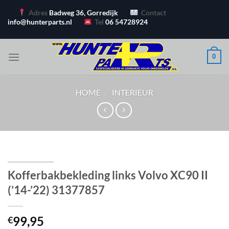
Ga
Adres
Badweg 36, Gorredijk
Contact
naar
info@hunterparts.nl
Tel
06 54728924
inhoud
0
HOME
/
INTERIEUR
Kofferbakbekleding links Volvo XC90 II
(’14-’22) 31377857
99,95
€