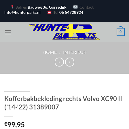
Ga
Adres
Badweg 36, Gorredijk
Contact
naar
info@hunterparts.nl
Tel
06 54728924
inhoud
0
HOME
/
INTERIEUR
Kofferbakbekleding rechts Volvo XC90 II
(’14-’22) 31389007
99,95
€