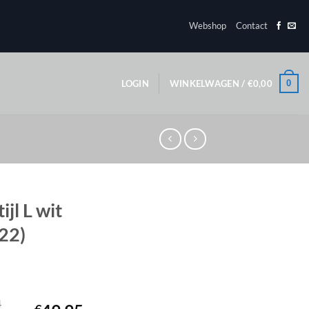
Webshop
Contact
0
LOGIN
WINKELWAGEN /
€
0,00
ijl L wit
’22)
4