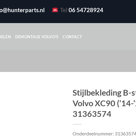
fo@hunterparts.nl
Tel
06 54728924
DELEN
DEMONTAGE VOLVO’S
CONTACT
Stijlbekleding B-st
Volvo XC90 (’14-
31363574
Onderdeelnummer: 3136357