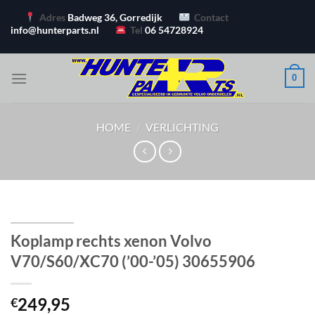
Ga
Adres
Badweg 36, Gorredijk
Contact
naar
info@hunterparts.nl
Tel
06 54728924
inhoud
0
HOME
/
VERLICHTING
Koplamp rechts xenon Volvo
V70/S60/XC70 (’00-’05) 30655906
249,95
€