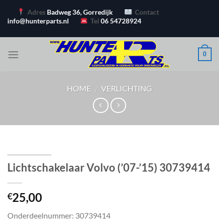
Ga
Adres
Badweg 36, Gorredijk
Contact
naar
info@hunterparts.nl
Tel
06 54728924
inhoud
0
HOME
/
VERLICHTING
Lichtschakelaar Volvo (’07-’15) 30739414
25,00
€
Onderdeelnummer: 30739414