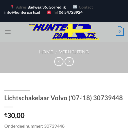
Ga
Adres
Badweg 36, Gorredijk
Contact
naar
info@hunterparts.nl
Tel
06 54728924
inhoud
0
HOME
/
VERLICHTING
Lichtschakelaar Volvo (’07-’18) 30739448
30,00
€
Onderdeelnummer: 30739448