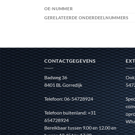
OE-NUMMER
GERELATEERDE ONDERDEELNUMMERS
CONTACTGEGEVENS
EXT
Badweg 36
Ook
8401 BL Gorredijk
547
Telefoon: 06-54728924
Spec
comm
Telefoon buitenland: +31
opro
654728924
Wha
Bereikbaar tussen 9.00 en 12.00 en