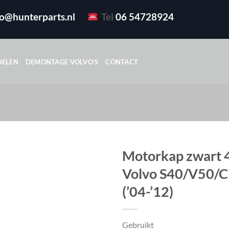
fo@hunterparts.nl
Tel
06 54728924
DELEN
DEMONTAGE VOLVO’S
CONTACT
Motorkap zwart 
Volvo S40/V50/
(’04-’12)
Gebruikt