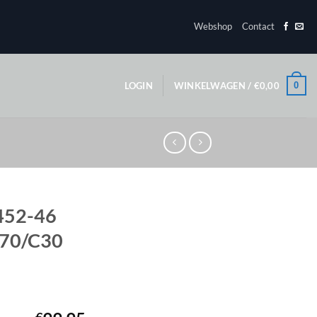
Webshop
Contact
0
LOGIN
WINKELWAGEN /
€
0,00
452-46
C70/C30