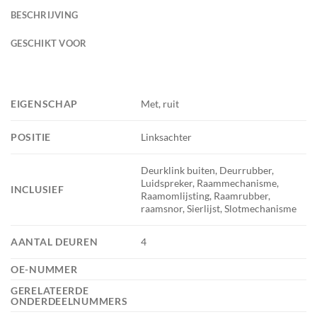
BESCHRIJVING
GESCHIKT VOOR
EIGENSCHAP
Met, ruit
POSITIE
Linksachter
Deurklink buiten, Deurrubber,
Luidspreker, Raammechanisme,
INCLUSIEF
Raamomlijsting, Raamrubber,
raamsnor, Sierlijst, Slotmechanisme
AANTAL DEUREN
4
OE-NUMMER
GERELATEERDE
ONDERDEELNUMMERS