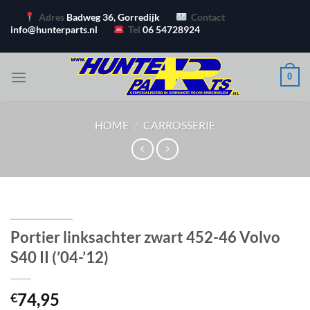
Ga
Adres
Badweg 36, Gorredijk
Contact
naar
info@hunterparts.nl
Tel
06 54728924
inhoud
0
HOME
/
CARROSSERIE
Portier linksachter zwart 452-46 Volvo
S40 II (’04-’12)
74,95
€