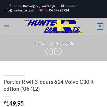
Ga
Adres
Badweg 36, Gorredijk
Contact
naar
info@hunterparts.nl
Tel
06 54728924
inhoud
0
HOME
/
CARROSSERIE
Portier R wit 3-deurs 614 Volvo C30 R-
edtion (’06-’12)
149,95
€