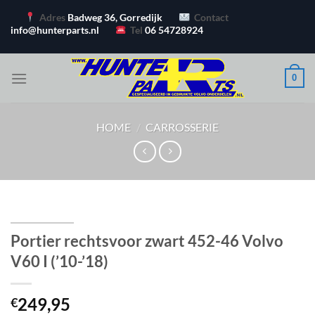
Ga
Adres
Badweg 36, Gorredijk
Contact
naar
info@hunterparts.nl
Tel
06 54728924
inhoud
0
HOME
/
CARROSSERIE
Portier rechtsvoor zwart 452-46 Volvo
V60 I (’10-’18)
249,95
€