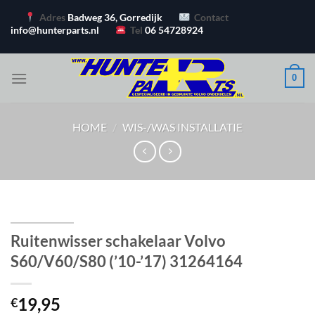
Ga
Adres
Badweg 36, Gorredijk
Contact
naar
info@hunterparts.nl
Tel
06 54728924
inhoud
0
HOME
/
WIS-/WAS INSTALLATIE
Ruitenwisser schakelaar Volvo
S60/V60/S80 (’10-’17) 31264164
19,95
€