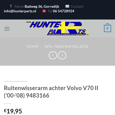
Ga
Adres
Badweg 36, Gorredijk
Contact
naar
info@hunterparts.nl
Tel
06 54728924
inhoud
0
HOME
/
WIS-/WAS INSTALLATIE
Ruitenwisserarm achter Volvo V70 II
(’00-’08) 9483166
19,95
€