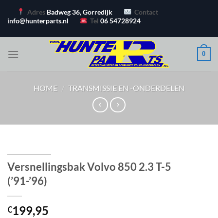
Ga
Adres
Badweg 36, Gorredijk
Contact
naar
info@hunterparts.nl
Tel
06 54728924
inhoud
0
HOME
/
TRANSMISSIE EN -ONDERDELEN
Versnellingsbak Volvo 850 2.3 T-5
(’91-’96)
199,95
€